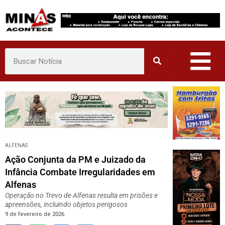
Pular
para
o
conteúdo
ALFENAS
Ação Conjunta da PM e Juizado da
Infância Combate Irregularidades em
Alfenas
Operação no Trevo de Alfenas resulta em prisões e
apreensões, incluindo objetos perigosos
9 de fevereiro de 2026