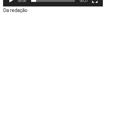
00:00
00:27
Da redação
Redes Socias: