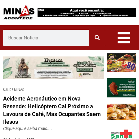
Pular
para
o
conteúdo
SUL DE MINAS
Acidente Aeronáutico em Nova
Resende: Helicóptero Cai Próximo a
Lavoura de Café, Mas Ocupantes Saem
Ilesos
Clique aqui e saiba mais....