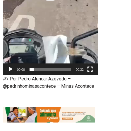
00:00
00:32
✍️ Por Pedro Alencar Azevedo –
@pedrinhominasacontece – Minas Acontece