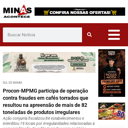
Pular
para
o
conteúdo
SUL DE MINAS
Procon-MPMG participa de operação
contra fraudes em cafés torrados que
resultou na apreensão de mais de 82
toneladas de produtos irregulares
Ação conjunta fiscalizou 84 estabelecimentos e
interditou 19 locais por irregularidades relacionadas à